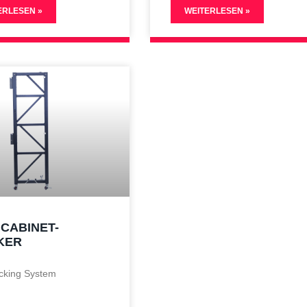
ERLESEN »
WEITERLESEN »
 CABINET-
KER
cking System