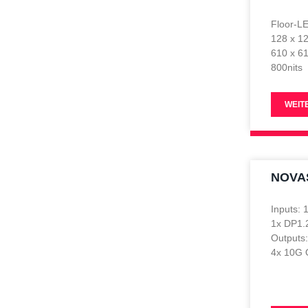
Floor-L
128 x 1
610 x 6
800nits
WEIT
NOVA
Inputs: 
1x DP1.2
Outputs
4x 10G 