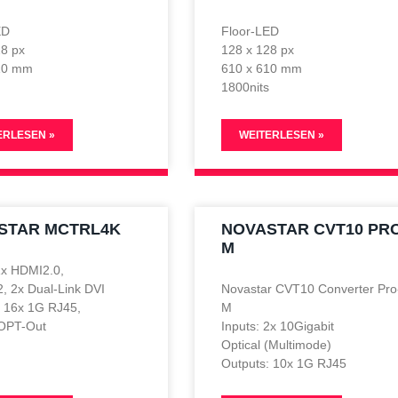
ED
Floor-LED
28 px
128 x 128 px
10 mm
610 x 610 mm
1800nits
ERLESEN »
WEITERLESEN »
STAR MCTRL4K
NOVASTAR CVT10 PRO
M
1x HDMI2.0,
, 2x Dual-Link DVI
Novastar CVT10 Converter Pro
: 16x 1G RJ45,
M
OPT-Out
Inputs: 2x 10Gigabit
Optical (Multimode)
Outputs: 10x 1G RJ45