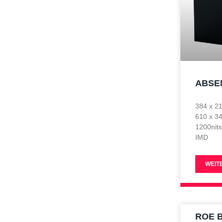
ABSE
384 x 2
610 x 3
1200nit
IMD
WEIT
ROE 