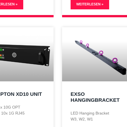
ERLESEN »
WEITERLESEN »
PTON XD10 UNIT
EXSO
HANGINGBRACKET
 2x 10G OPT
: 10x 1G RJ45
LED Hanging Bracket
W3, W2, W1