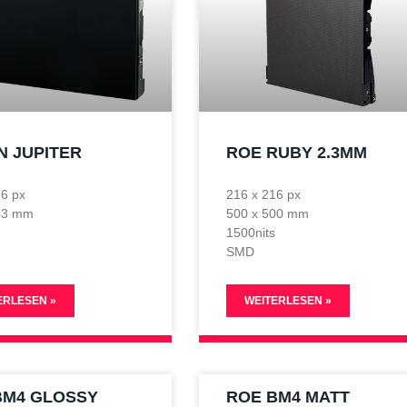
N JUPITER
ROE RUBY 2.3MM
16 px
216 x 216 px
43 mm
500 x 500 mm
s
1500nits
SMD
ERLESEN »
WEITERLESEN »
BM4 GLOSSY
ROE BM4 MATT