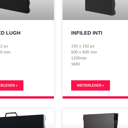
ED LUGH
INFILED INTI
92 px
192 x 192 px
00 mm
500 x 500 mm
s
1200nits
SMD
ERLESEN »
WEITERLESEN »