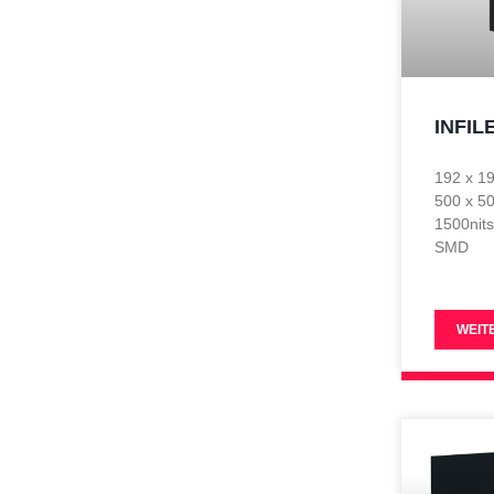
INFIL
192 x 1
500 x 5
1500nit
SMD
WEIT