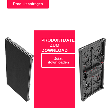
Produkt anfragen
PRODUKTDATEN
ZUM
DOWNLOAD
Jetzt
downloaden