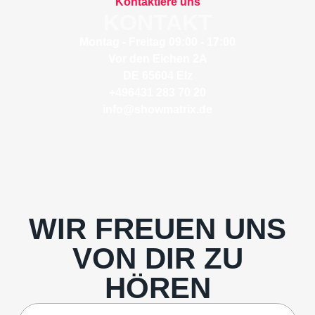
Kontaktiere uns
KONTAKT
Montag - Freitag 09:00 - 17:00
Vor den Eichen 2A
DE 65604 Elz​
+496431 283 70 20
info@showmatrix.de
WIR FREUEN UNS
VON DIR ZU
HÖREN