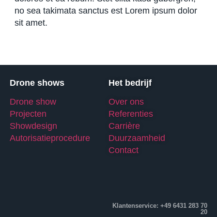
no sea takimata sanctus est Lorem ipsum dolor
sit amet.
Drone shows
Het bedrijf
Drone show
Over ons
Projecten
Referenties
Showdesign
Carrière
Autorisatieprocedure
Duurzaamheid
Contact
Klantenservice: +49 6431 283 70
20