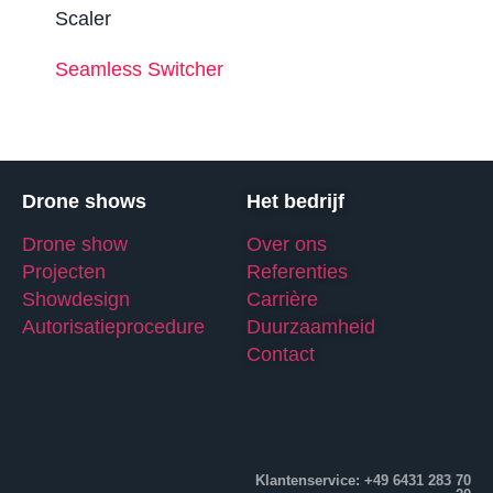
Scaler
Seamless Switcher
Drone shows
Het bedrijf
Drone show
Over ons
Projecten
Referenties
Showdesign
Carrière
Autorisatieprocedure
Duurzaamheid
Contact
Klantenservice: +49 6431 283 70