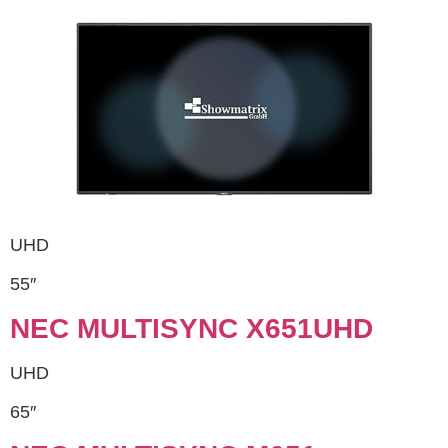
UHD
55″
NEC MULTISYNC X651UHD
UHD
65″