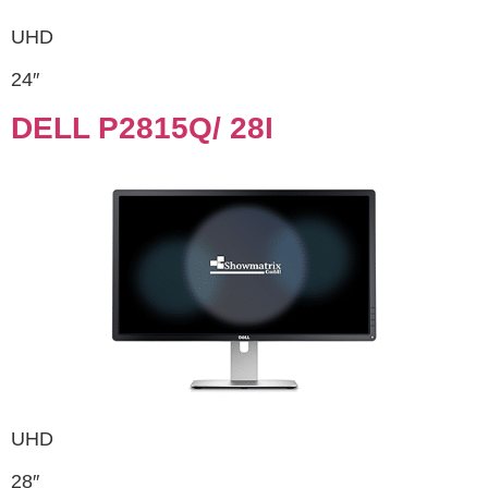
UHD
24″
DELL P2815Q/ 28I
UHD
28″