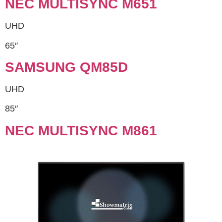
NEC MULTISYNC M651
UHD
65″
SAMSUNG QM85D
UHD
85″
NEC MULTISYNC M861