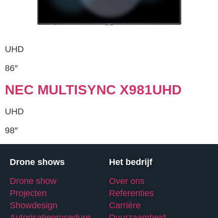
UHD
86″
NEC MULTISYNC X981UHD
UHD
98″
Drone shows
Het bedrijf
Drone show
Over ons
Projecten
Referenties
Showdesign
Carrière
Autorisatieprocedure
Duurzaamheid