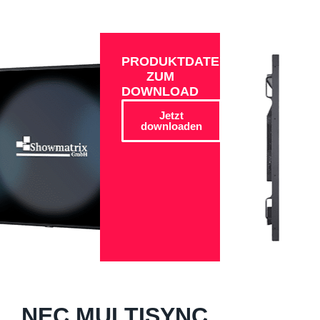
PRODUKTDATEN
ZUM
DOWNLOAD
Jetzt
downloaden
NEC MULTISYNC