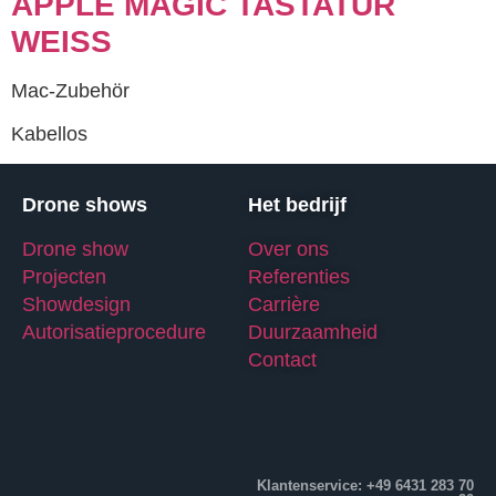
APPLE MAGIC TASTATUR
WEISS
Mac-Zubehör
Kabellos
Drone shows
Het bedrijf
Drone show
Over ons
Projecten
Referenties
Showdesign
Carrière
Autorisatieprocedure
Duurzaamheid
Contact
Klantenservice: +49 6431 283 70