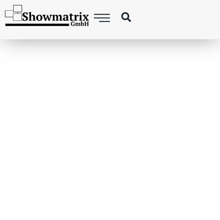
SHOWMATRIX INSPIREERT MET
HANKOOK
SPECTACULAIRE
DRONE SHOW