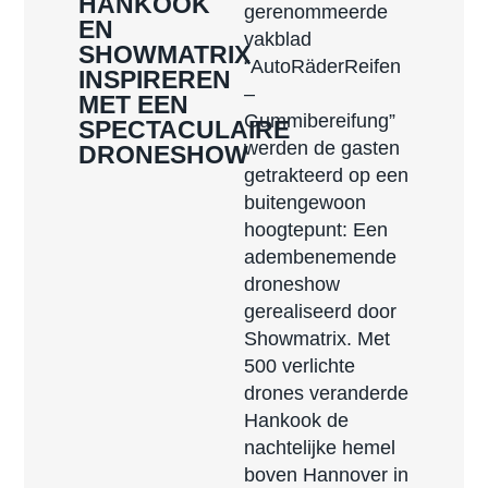
HANKOOK
gerenommeerde
EN
vakblad
SHOWMATRIX
“AutoRäderReifen
INSPIREREN
–
MET EEN
Gummibereifung”
SPECTACULAIRE
werden de gasten
DRONESHOW
getrakteerd op een
buitengewoon
hoogtepunt: Een
adembenemende
droneshow
gerealiseerd door
Showmatrix. Met
500 verlichte
drones veranderde
Hankook de
nachtelijke hemel
boven Hannover in