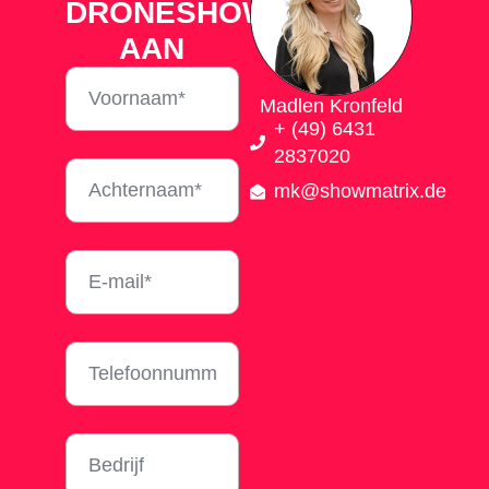
DRONESHOW
AAN
Madlen Kronfeld
+ (49) 6431
2837020
mk@showmatrix.de