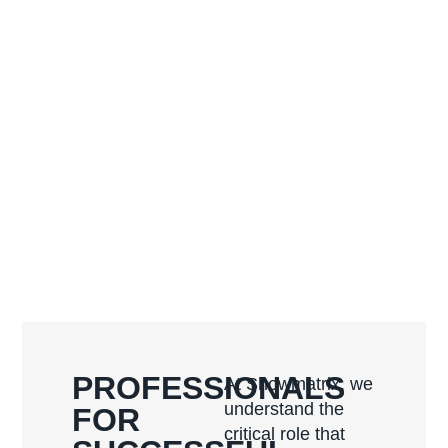
PROFESSIONALS
At Showmatrix, we
understand the
FOR
critical role that