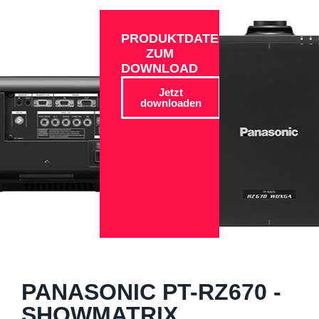
PRODUKTDATEN
ZUM
DOWNLOAD
Jetzt
downloaden
PANASONIC PT-RZ670 -
SHOWMATRIX