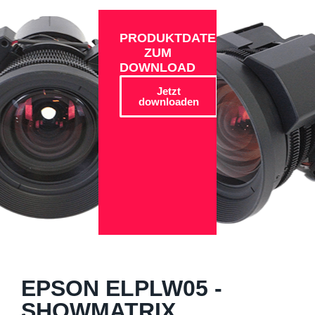
PRODUKTDATEN
ZUM
DOWNLOAD
Jetzt
downloaden
EPSON ELPLW05 -
SHOWMATRIX