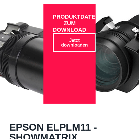
PRODUKTDATEN
ZUM
DOWNLOAD
Jetzt
downloaden
EPSON ELPLM11 -
SHOWMATRIX