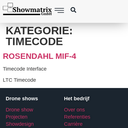
springen
KATEGORIE:
TIMECODE
ROSENDAHL MIF-4
Timecode Interface
LTC Timecode
Drone shows
Het bedrijf
Drone show
Over ons
Projecten
Referenties
Showdesign
Carrière