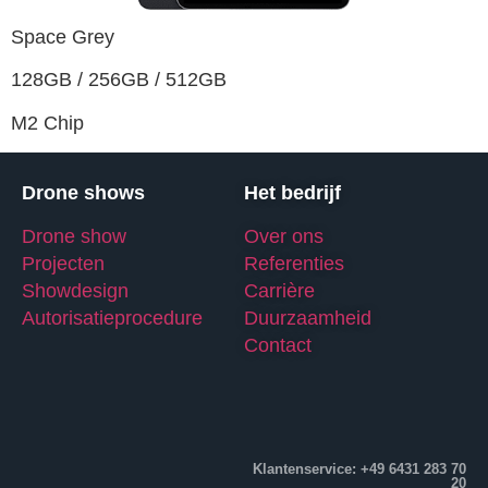
Space Grey
128GB / 256GB / 512GB
M2 Chip
Drone shows
Het bedrijf
Drone show
Over ons
Projecten
Referenties
Showdesign
Carrière
Autorisatieprocedure
Duurzaamheid
Contact
Klantenservice: +49 6431 283 70
20