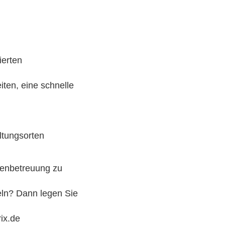
ierten
iten, eine schnelle
ltungsorten
denbetreuung zu
eln? Dann legen Sie
ix.de