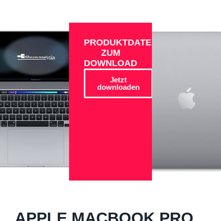
PRODUKTDATEN
ZUM
DOWNLOAD
Jetzt
downloaden
APPLE MACBOOK PRO