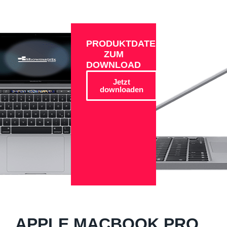
PRODUKTDATEN
ZUM
DOWNLOAD
Jetzt
downloaden
APPLE MACBOOK PRO