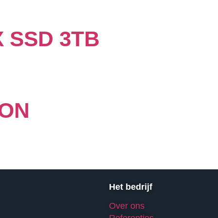
 SSD 3TB
ION
Het bedrijf
Over ons