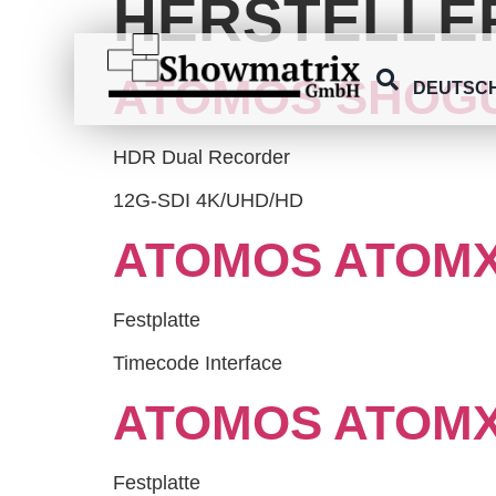
HERSTELLE
springen
ATOMOS SHOGU
DEUTSC
HDR Dual Recorder
12G-SDI 4K/UHD/HD
ATOMOS ATOMX
Festplatte
Timecode Interface
ATOMOS ATOMX
Festplatte