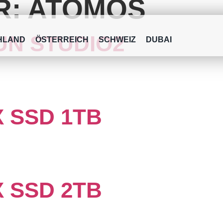
R:
ATOMOS
N STUDIO2
HLAND
ÖSTERREICH
SCHWEIZ
DUBAI
 SSD 1TB
 SSD 2TB