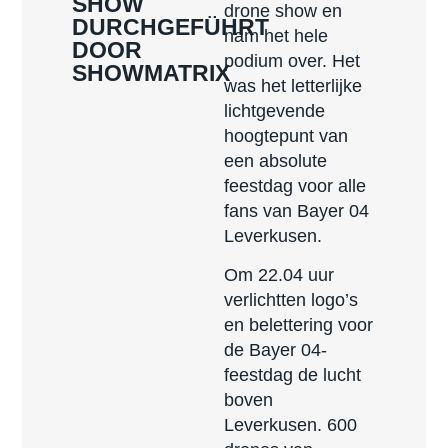
SHOW
drone show en
DURCHGEFÜHRT
nam het hele
DOOR
podium over. Het
SHOWMATRIX
was het letterlijke
lichtgevende
hoogtepunt van
een absolute
feestdag voor alle
fans van Bayer 04
Leverkusen.
Om 22.04 uur
verlichtten logo’s
en belettering voor
de Bayer 04-
feestdag de lucht
boven
Leverkusen. 600