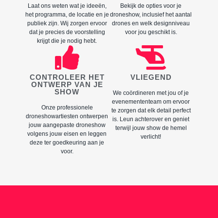
Laat ons weten wat je ideeën,
Bekijk de opties voor je
het programma, de locatie en je
droneshow, inclusief het aantal
publiek zijn. Wij zorgen ervoor
drones en welk designniveau
dat je precies de voorstelling
voor jou geschikt is.
krijgt die je nodig hebt.
CONTROLEER HET
VLIEGEND
ONTWERP VAN JE
SHOW
We coördineren met jou of je
evenemententeam om ervoor
Onze professionele
te zorgen dat elk detail perfect
droneshowartiesten ontwerpen
is. Leun achterover en geniet
jouw aangepaste droneshow
terwijl jouw show de hemel
volgens jouw eisen en leggen
verlicht!
deze ter goedkeuring aan je
voor.